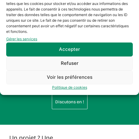
PROJET PRÉCÉDENT
PROJET SUIVANT
telles que les cookies pour stocker et/ou accéder aux informations des
→
Casamène Vallée
appareils. Le fait de consentir à ces technologies nous permettra de
traiter des données telles que le comportement de navigation ou les ID
uniques sur ce site. Le fait de ne pas consentir ou de retirer son
consentement peut avoir un effet négatif sur certaines caractéristiques
et fonctions.
Gérer les services
Accepter
Discutons de
votre projet
.
Refuser
L'intelligence artistique et émotionnelle fera la
différence. Anne Roffet, artisane de l'identité
Voir les préférences
visuelle durable et singulière qui vous rendra
Politique de cookies
fier·e.
Discutons en !
Un projet ? Une